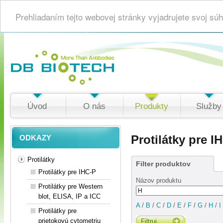
Prehliadaním tejto webovej stránky vyjadrujete svoj s
Úvod
O nás
Produkty
Služby
Protilátky pre I
ODKAZY
Protilátky
Filter produktov
Protilátky pre IHC-P
Názov produktu
Protilátky pre Western
blot, ELISA, IP a ICC
A
/
B
/
C
/
D
/
E
/
F
/
G
/
H
/
I
Protilátky pre
prietokovú cytometriu